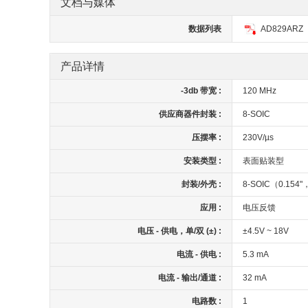
文档与媒体
数据列表
AD829ARZ
产品详情
-3db 带宽 :
120 MHz
供应商器件封装 :
8-SOIC
压摆率 :
230V/µs
安装类型 :
表面贴装型
封装/外壳 :
8-SOIC（0.154
应用 :
电压反馈
电压 - 供电，单/双 (±) :
±4.5V ~ 18V
电流 - 供电 :
5.3 mA
电流 - 输出/通道 :
32 mA
电路数 :
1