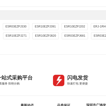
ESR03EZPJ330
ESR10EZPJ391
ESR10EZPJ202
ERJ-1RH
ESR10EZPJ271
ESR10EZPJ820
ESR03EZPJ681
ESR03E
一站式采购平台
闪电发货
质服务 拒绝分购
快速打包 更便捷
深圳市广鸿发
最新动态
品质保证