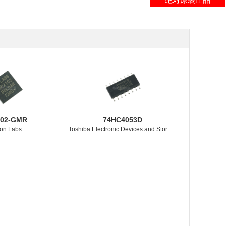
102-GMR
74HC4053D
con Labs
Toshiba Electronic Devices and Storage Corporation