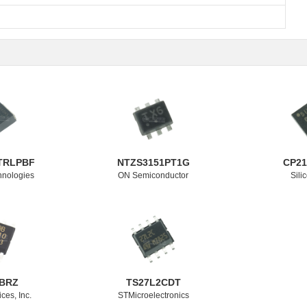
TRLPBF
NTZS3151PT1G
CP2
hnologies
ON Semiconductor
Sili
BRZ
TS27L2CDT
ces, Inc.
STMicroelectronics