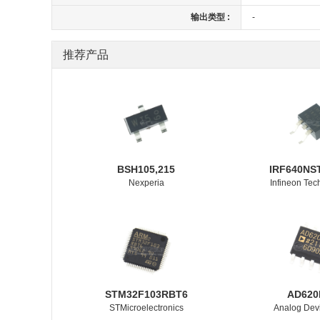
输出类型 :
-
推荐产品
BSH105,215
IRF640NS
Nexperia
Infineon Tec
STM32F103RBT6
AD620
STMicroelectronics
Analog Devi