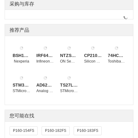
采购与库存
推荐产品
BSH105,215
IRF640NSTRLPBF
NTZS3151PT1G
CP2102-GMR
74HC4053D
Nexperia
Infineon Technologies
ON Semiconductor
Silicon Labs
Toshiba Electronic Devices and Storage Corporation
STM32F103RBT6
AD620BRZ
TS27L2CDT
STMicroelectronics
Analog Devices, Inc.
STMicroelectronics
您可能在找
P160-154FS
P160-182FS
P160-183FS