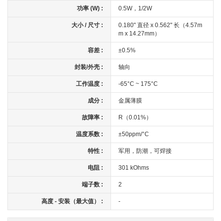
功率 (W) :
0.5W，1/2W
大小 / 尺寸 :
0.180" 直径 x 0.562" 长（4.57m
m x 14.27mm）
容差 :
±0.5%
封装/外壳 :
轴向
工作温度 :
-65°C ~ 175°C
成分 :
金属薄膜
故障率 :
R（0.01%）
温度系数 :
±50ppm/°C
特性 :
军用，防潮，可焊接
电阻 :
301 kOhms
端子数 :
2
高度 - 安装（最大值） :
-