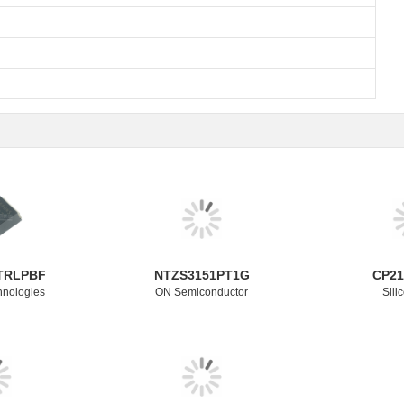
TRLPBF
NTZS3151PT1G
CP2
hnologies
ON Semiconductor
Sili