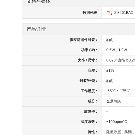
文档与媒体
数据列表
SI8261BAD-
产品详情
供应商器件封装 :
轴向
功率 (W) :
0.5W，1/2W
大小 / 尺寸 :
0.090" 直径 x 0.
容差 :
±1%
封装/外壳 :
轴向
工作温度 :
-55°C ~ 175°C
成分 :
金属薄膜
故障率 :
-
温度系数 :
±100ppm/°C
特性 :
阻燃涂层，防潮