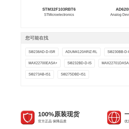
STM32F103RBT6
AD620
STMicroelectronics
Analog Devi
您可能在找
SI8238AD-D-ISR
ADUM4120ARIZ-RL
SI8230BB-D-
MAX22700EASA+
SI8232BD-D-IS
MAX22701DASA
SI8273AB-IS1
SI8275DBD-IS1
100%原装现货
官方正品 保障品质
优