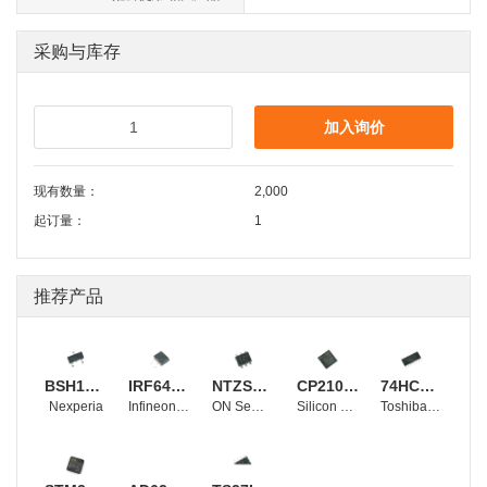
采购与库存
加入询价
现有数量：
2,000
起订量：
1
推荐产品
BSH105,215
IRF640NSTRLPBF
NTZS3151PT1G
CP2102-GMR
74HC4053D
Nexperia
Infineon Technologies
ON Semiconductor
Silicon Labs
Toshiba Electronic Devices and Storage Corporation