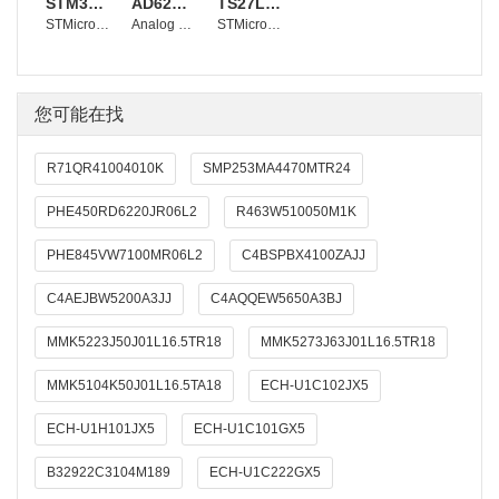
STM32F103RBT6
AD620BRZ
TS27L2CDT
STMicroelectronics
Analog Devices, Inc.
STMicroelectronics
您可能在找
R71QR41004010K
SMP253MA4470MTR24
PHE450RD6220JR06L2
R463W510050M1K
PHE845VW7100MR06L2
C4BSPBX4100ZAJJ
C4AEJBW5200A3JJ
C4AQQEW5650A3BJ
MMK5223J50J01L16.5TR18
MMK5273J63J01L16.5TR18
MMK5104K50J01L16.5TA18
ECH-U1C102JX5
ECH-U1H101JX5
ECH-U1C101GX5
B32922C3104M189
ECH-U1C222GX5