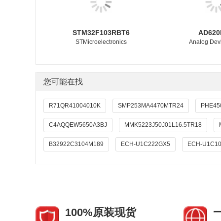
STM32F103RBT6
AD620
STMicroelectronics
Analog Devi
您可能在找
R71QR41004010K
SMP253MA4470MTR24
PHE45
C4AQQEW5650A3BJ
MMK5223J50J01L16.5TR18
B32922C3104M189
ECH-U1C222GX5
ECH-U1C1
100%原装现货