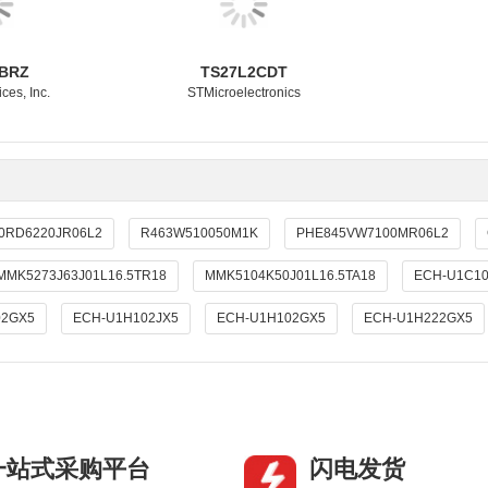
BRZ
TS27L2CDT
ces, Inc.
STMicroelectronics
0RD6220JR06L2
R463W510050M1K
PHE845VW7100MR06L2
MMK5273J63J01L16.5TR18
MMK5104K50J01L16.5TA18
ECH-U1C10
02GX5
ECH-U1H102JX5
ECH-U1H102GX5
ECH-U1H222GX5
一站式采购平台
闪电发货