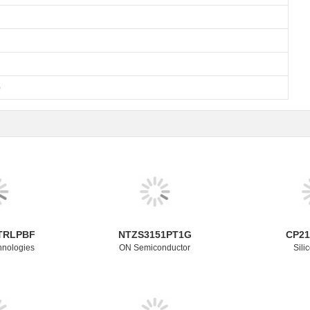
m）
TRLPBF
NTZS3151PT1G
CP2
hnologies
ON Semiconductor
Sili