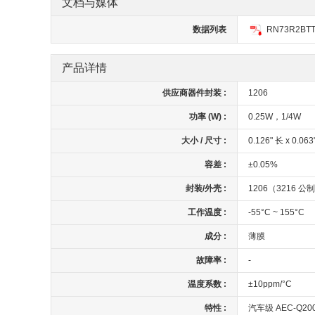
文档与媒体
数据列表
RN73R2BTT
产品详情
供应商器件封装 :
1206
功率 (W) :
0.25W，1/4W
大小 / 尺寸 :
0.126" 长 x 0.0
容差 :
±0.05%
封装/外壳 :
1206（3216 公
工作温度 :
-55°C ~ 155°C
成分 :
薄膜
故障率 :
-
温度系数 :
±10ppm/°C
特性 :
汽车级 AEC-Q2