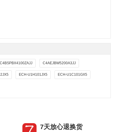
C4BSPBX4100ZAJJ
C4AEJBW5200A3JJ
2JX5
ECH-U1H101JX5
ECH-U1C101GX5
7天放心退换货