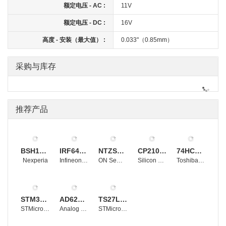
额定电压 - AC :
11V
额定电压 - DC :
16V
高度 - 安装（最大值） :
0.033"（0.85mm）
采购与库存
推荐产品
BSH105,215
IRF640NSTRLPBF
NTZS3151PT1G
CP2102-GMR
74HC4053D
Nexperia
Infineon Technologies
ON Semiconductor
Silicon Labs
Toshiba Electronic Devices and Storage Corporation
STM32F103RBT6
AD620BRZ
TS27L2CDT
STMicroelectronics
Analog Devices, Inc.
STMicroelectronics