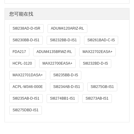
您可能在找
SI8238AD-D-ISR
ADUM4120ARIZ-RL
SI8230BB-D-IS1
SI8232BB-D-IS1
SI8261BAD-C-IS
FDA217
ADUM4135BRWZ-RL
MAX22702EASA+
HCPL-3120
MAX22700EASA+
SI8232BD-D-IS
MAX22701DASA+
SI8235BB-D-IS
ACPL-W346-000E
SI8234AB-D-IS1
SI8275GB-IS1
SI8235AB-D-IS1
SI8274BB1-IS1
SI8273AB-IS1
SI8275DBD-IS1