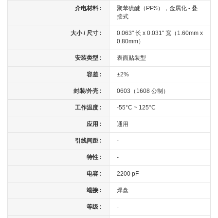
介电材料 :
聚苯硫醚（PPS），金属化 - 叠
接式
大小 / 尺寸 :
0.063" 长 x 0.031" 宽（1.60mm x
0.80mm）
安装类型 :
表面贴装型
容差 :
±2%
封装/外壳 :
0603（1608 公制）
工作温度 :
-55°C ~ 125°C
应用 :
通用
引线间距 :
-
特性 :
-
电容 :
2200 pF
端接 :
焊盘
等级 :
-