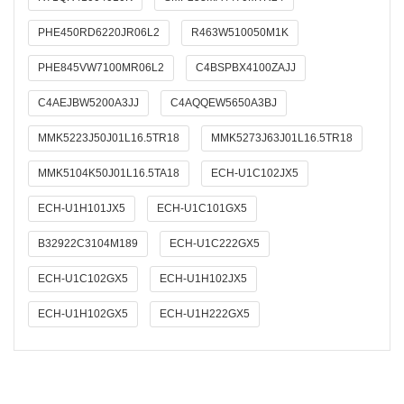
PHE450RD6220JR06L2
R463W510050M1K
PHE845VW7100MR06L2
C4BSPBX4100ZAJJ
C4AEJBW5200A3JJ
C4AQQEW5650A3BJ
MMK5223J50J01L16.5TR18
MMK5273J63J01L16.5TR18
MMK5104K50J01L16.5TA18
ECH-U1C102JX5
ECH-U1H101JX5
ECH-U1C101GX5
B32922C3104M189
ECH-U1C222GX5
ECH-U1C102GX5
ECH-U1H102JX5
ECH-U1H102GX5
ECH-U1H222GX5