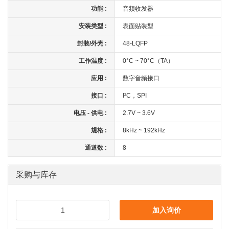
功能 :
音频收发器
安装类型 :
表面贴装型
封装/外壳 :
48-LQFP
工作温度 :
0°C ~ 70°C（TA）
应用 :
数字音频接口
接口 :
I²C，SPI
电压 - 供电 :
2.7V ~ 3.6V
规格 :
8kHz ~ 192kHz
通道数 :
8
采购与库存
加入询价