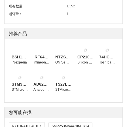
现有数量：
1,152
起订量：
1
推荐产品
BSH105,215
IRF640NSTRLPBF
NTZS3151PT1G
CP2102-GMR
74HC4053D
Nexperia
Infineon Technologies
ON Semiconductor
Silicon Labs
Toshiba Electronic Devices and Storage Corporation
STM32F103RBT6
AD620BRZ
TS27L2CDT
STMicroelectronics
Analog Devices, Inc.
STMicroelectronics
您可能在找
R71QR41004010K
SMP253MA4470MTR24