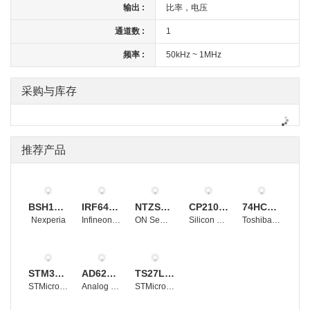
输出 :
比率，电压
通道数 :
1
频率 :
50kHz ~ 1MHz
采购与库存
推荐产品
BSH105,215
IRF640NSTRLPBF
NTZS3151PT1G
CP2102-GMR
74HC4053D
Nexperia
Infineon Technologies
ON Semiconductor
Silicon Labs
Toshiba Electronic Devices and Storage Corporation
STM32F103RBT6
AD620BRZ
TS27L2CDT
STMicroelectronics
Analog Devices, Inc.
STMicroelectronics