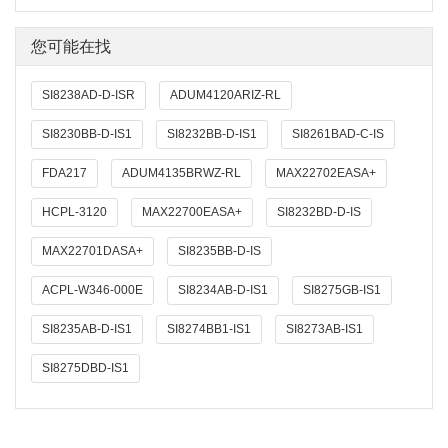
您可能在找
SI8238AD-D-ISR
ADUM4120ARIZ-RL
SI8230BB-D-IS1
SI8232BB-D-IS1
SI8261BAD-C-IS
FDA217
ADUM4135BRWZ-RL
MAX22702EASA+
HCPL-3120
MAX22700EASA+
SI8232BD-D-IS
MAX22701DASA+
SI8235BB-D-IS
ACPL-W346-000E
SI8234AB-D-IS1
SI8275GB-IS1
SI8235AB-D-IS1
SI8274BB1-IS1
SI8273AB-IS1
SI8275DBD-IS1