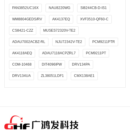
FAN3852UC16X
NAU8220WG
SI8244CB-D-IS1
WM8804GEDS/RV
AK4137EQ
XVF3510-QF60-C
CS8421-CZZ
MUSES72320V-TE2
ADAU7002ACBZ-RL
NJU72342V-TE2
PCM9211PTR
AK4118AEQ
ADAU7118ACPZRL7
PCM9211PT
COM-10468
DIT4096IPW
DRV134PA
DRV134UA
ZL38051LDF1
CMX138AE1