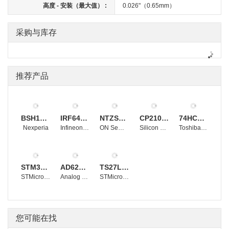
高度 - 安装（最大值） :
0.026"（0.65mm）
采购与库存
推荐产品
BSH105,215
IRF640NSTRLPBF
NTZS3151PT1G
CP2102-GMR
74HC4053D
Nexperia
Infineon Technologies
ON Semiconductor
Silicon Labs
Toshiba Electronic Devices and Storage Corporation
STM32F103RBT6
AD620BRZ
TS27L2CDT
STMicroelectronics
Analog Devices, Inc.
STMicroelectronics
您可能在找