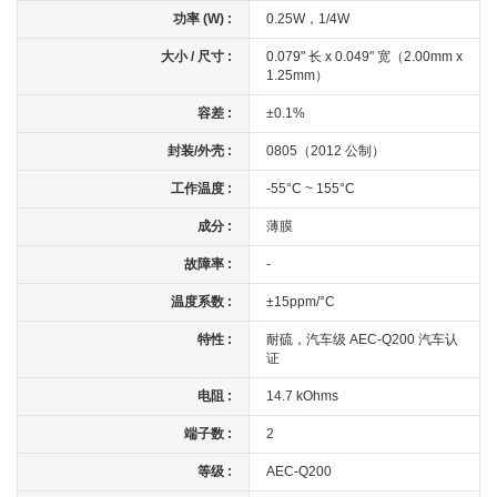
功率 (W) :
0.25W，1/4W
大小 / 尺寸 :
0.079" 长 x 0.049" 宽（2.00mm x
1.25mm）
容差 :
±0.1%
封装/外壳 :
0805（2012 公制）
工作温度 :
-55°C ~ 155°C
成分 :
薄膜
故障率 :
-
温度系数 :
±15ppm/°C
特性 :
耐硫，汽车级 AEC-Q200 汽车认
证
电阻 :
14.7 kOhms
端子数 :
2
等级 :
AEC-Q200