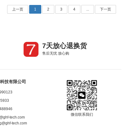
上一页
1
2
3
4
...
下一页
7天放心退换货
售后无忧 放心购
科技有限公司
990123
5933
488946
微信联系我们
e@ghf-tech.com
ng@ghf-tech.com