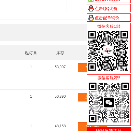
0.
点击QQ询价
0.
点击配单询价
0.
微信客服1部
0.
227 条记录
0.
0.
0.
起订量
库存
操作
0.
0.
1
53,907
加入询价
10
10
微信客服2部
10
10
1
50,390
加入询价
10
12
12
12
1
48,158
加入询价
15
绝对原装正品