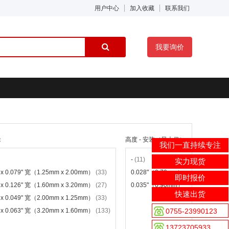
用户中心
加入收藏
联系我们
我要询价
：
高度 - 安装（最大值）：
电容
我们一直持续专注
-
(11)
-
(1
实力现货
长 x 0.079" 宽（1.25mm x 2.00mm）
(33)
0.028"（0.70mm）
(63)
0.
即时报价
长 x 0.126" 宽（1.60mm x 3.20mm）
(27)
0.035"（0.90mm）
(153)
0.
快速出货
长 x 0.049" 宽（2.00mm x 1.25mm）
(33)
0.
长 x 0.063" 宽（3.20mm x 1.60mm）
(133)
0755-23990123
0.
0.
13723705933