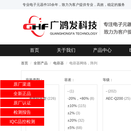
专业电子元器件10余年，致力为客户提供专业，高效，稳定的服务
首页
关于我们
产品中心
首页
全部产品
电容器
电容器网络，阵列
安装类型：
容差：
等级：
原厂渠道
-
(1)
-
(1)
-
(202)
全新正品
表面贴装型
(226)
-20%，+80%
(8)
AEC-Q200
(25)
原厂认证
±10%
(115)
检测报告
±2%
(3)
±20%
(32)
IQC品控检测
±5%
(68)