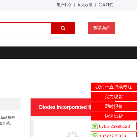
用户中心
加入收藏
联系我们
我要询价
我们一直持续专注
实力现货
即时报价
Diodes Incorporated 最新产品
快速出货
供高品质特
行高速开关、
0755-23990123
13723705933