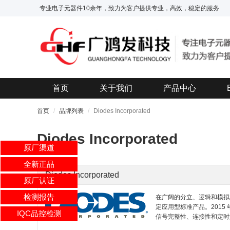
专业电子元器件10余年，致力为客户提供专业，高效，稳定的服务
首页
关于我们
产品中心
首页
品牌列表
Diodes Incorporated
Diodes Incorporated
原厂渠道
全新正品
Diodes Incorporated
原厂认证
检测报告
在广阔的分立、逻辑和模拟和混
定应用型标准产品。2015 年 11
IQC品控检测
信号完整性、连接性和定时