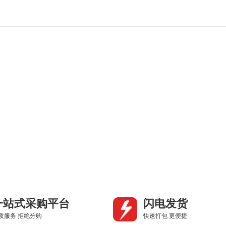
一站式采购平台
闪电发货
质服务 拒绝分购
快速打包 更便捷